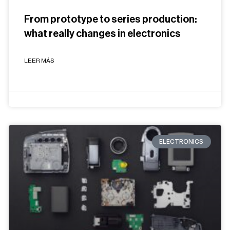
From prototype to series production:
what really changes in electronics
LEER MÁS
ELECTRONICS