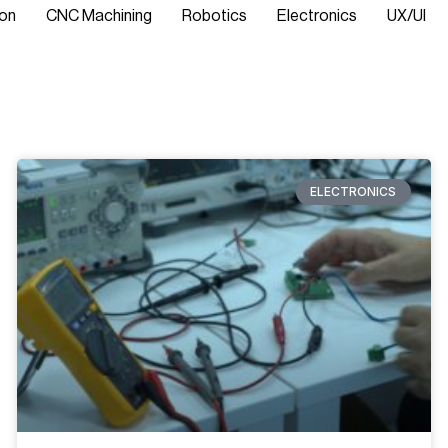
ion
CNC Machining
Robotics
Electronics
UX/UI
ELECTRONICS