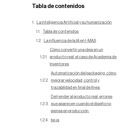
Tabla de contenidos
La inteligencia Artificial y su humanización
Tabla de contenidos
La influencia de la IA en I-MAS
Cómo convertir una idea en un
producto real: el caso de Academia de
Inventores
Automatización del packaging: cómo
mejorar velocidad, control y
trazabilidad en final de línea
Del render al producto real: errores
que aparecen cuando el diseño no
piensa en producción
be·ia