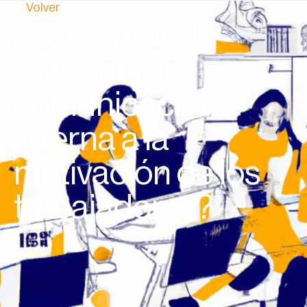
Volver
¿Cómo puede
contribuir la
comunicación
Interna a la
motivación de los
trabajadores?