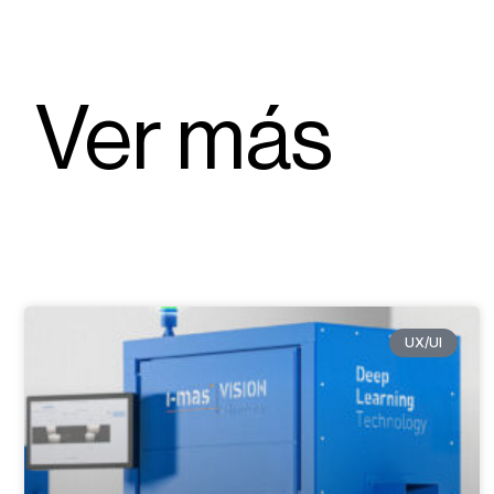
Ver más
UX/UI