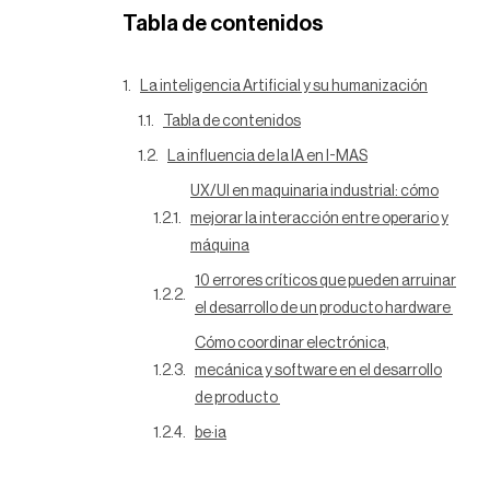
Tabla de contenidos
La inteligencia Artificial y su humanización
Tabla de contenidos
La influencia de la IA en I-MAS
UX/UI en maquinaria industrial: cómo
mejorar la interacción entre operario y
máquina
10 errores críticos que pueden arruinar
el desarrollo de un producto hardware
Cómo coordinar electrónica,
mecánica y software en el desarrollo
de producto
be·ia