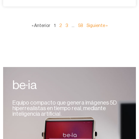
« Anterior
1
2
3
…
58
Siguiente »
be·ia
Equipo compacto que genera imágenes 5D
hiperrealistas en tiempo real, mediante
inteligencia artificial.