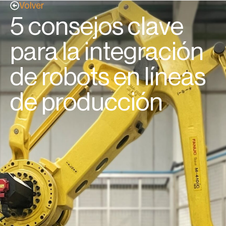
Volver
5 consejos clave
para la integración
de robots en líneas
de producción