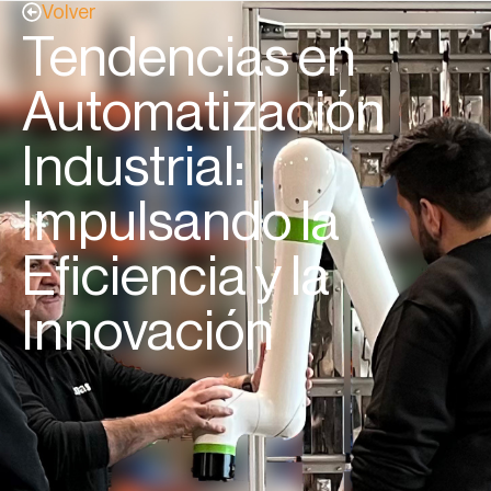
Volver
Tendencias en
Automatización
Industrial:
Impulsando la
Eficiencia y la
Innovación