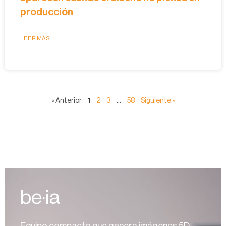
producción
LEER MÁS
« Anterior
1
2
3
…
58
Siguiente »
be·ia