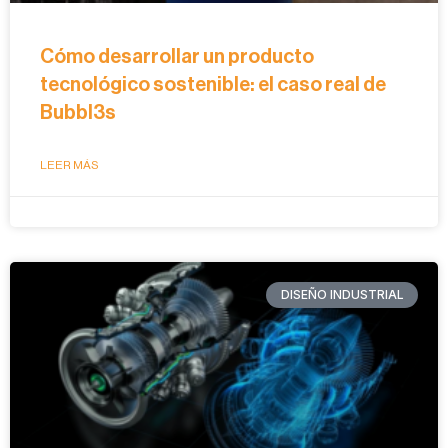
Cómo desarrollar un producto
tecnológico sostenible: el caso real de
Bubbl3s
LEER MÁS
DISEÑO INDUSTRIAL