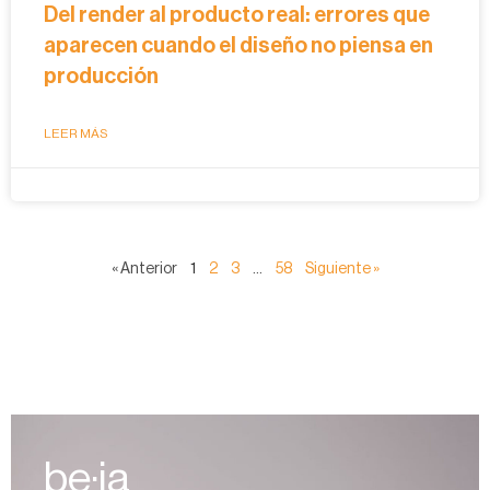
Del render al producto real: errores que
aparecen cuando el diseño no piensa en
producción
LEER MÁS
« Anterior
1
2
3
…
58
Siguiente »
be·ia