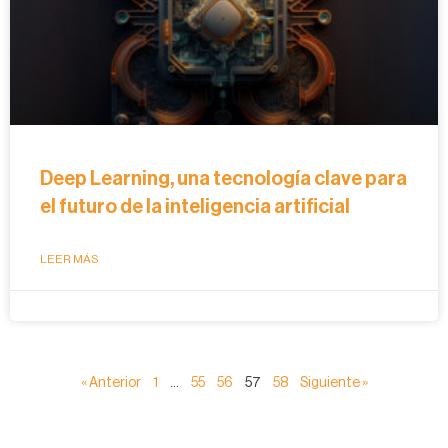
Deep Learning, una tecnología clave para
el futuro de la inteligencia artificial
LEER MÁS
« Anterior
1
…
55
56
57
58
Siguiente »