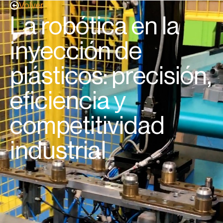
Volver
La robótica en la
inyección de
plásticos: precisión,
eficiencia y
competitividad
industrial