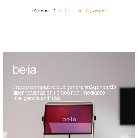
« Anterior
1
2
3
…
58
Siguiente »
be·ia
Equipo compacto que genera imágenes 5D
hiperrealistas en tiempo real, mediante
inteligencia artificial.