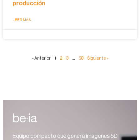
producción
LEER MÁS
« Anterior
1
2
3
…
58
Siguiente »
be·ia
Equipo compacto que genera imágenes 5D