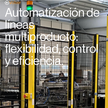
Volver
Automatización de
líneas
multiproducto:
flexibilidad, control
y eficiencia.