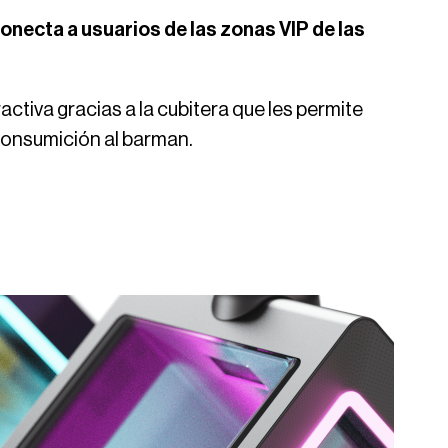
conecta a usuarios de las zonas VIP de las
ctiva gracias a la cubitera que les permite
 consumición al barman.