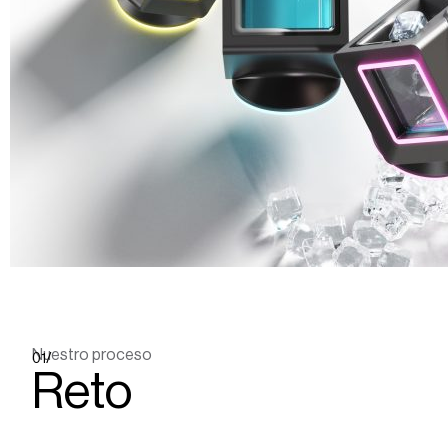
Nuestro proceso
01/
Reto