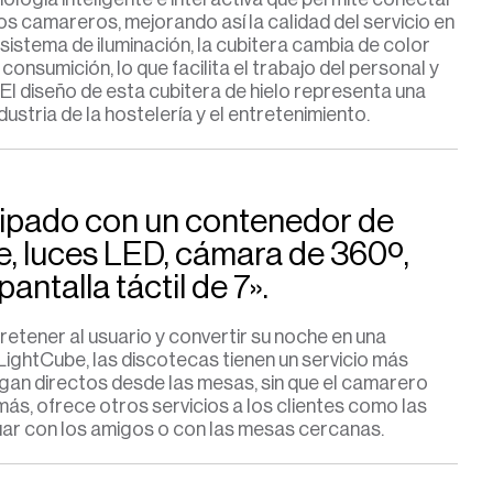
 los camareros, mejorando así la calidad del servicio en
 sistema de iluminación, la cubitera cambia de color
 consumición, lo que facilita el trabajo del personal y
 El diseño de esta cubitera de hielo representa una
ustria de la hostelería y el entretenimiento.
uipado con un contenedor de
e, luces LED, cámara de 360º,
antalla táctil de 7».
tretener al usuario y convertir su noche en una
 LightCube, las discotecas tienen un servicio más
legan directos desde las mesas, sin que el camarero
s, ofrece otros servicios a los clientes como las
ar con los ami
gos o con las mesas cercanas.