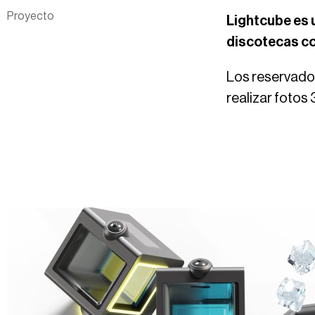
Proyecto
Lightcube es u
discotecas co
Los reservados
realizar fotos