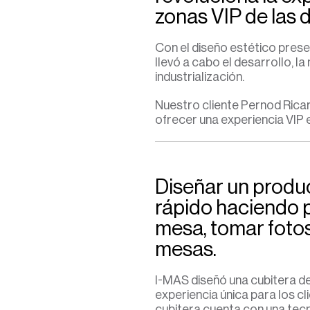
zonas VIP de las 
Con el diseño estético prese
llevó a cabo el desarrollo, la
industrialización.
Nuestro cliente Pernod Rica
ofrecer una experiencia VIP e
Diseñar un produc
rápido haciendo 
mesa, tomar fotos
mesas.
I
-MAS diseñó una cubitera de
experiencia única para los cl
cubitera cuenta con una tecn