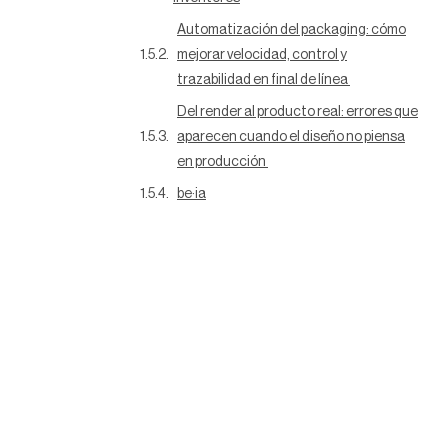
Automatización del packaging: cómo
mejorar velocidad, control y
trazabilidad en final de línea
Del render al producto real: errores que
aparecen cuando el diseño no piensa
en producción
be·ia