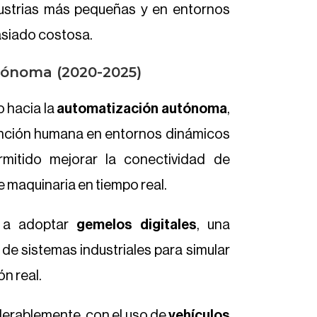
dustrias más pequeñas y en entornos
siado costosa.
tónoma (2020-2025)
o hacia la
automatización autónoma
,
ención humana en entornos dinámicos
mitido mejorar la conectividad de
de maquinaria en tiempo real.
a adoptar
gemelos digitales
, una
 de sistemas industriales para simular
ón real.
derablemente, con el uso de
vehículos