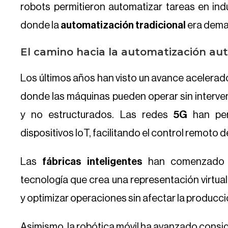
robots permitieron automatizar tareas en in
donde la
automatización tradicional
era dema
El camino hacia la automatización au
Los últimos años han visto un avance acelerad
donde las máquinas pueden operar sin interv
y no estructurados. Las redes
5G
han per
dispositivos IoT, facilitando el control remoto 
Las
fábricas inteligentes
han comenzado 
tecnología que crea una representación virtual
y optimizar operaciones sin afectar la producci
Asimismo, la robótica móvil ha avanzado consi