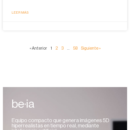
LEER MÁS
« Anterior
1
2
3
…
58
Siguiente »
be·ia
Equipo compacto que genera imágenes 5D
hiperrealistas en tiempo real, mediante