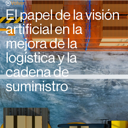
Volver
El papel de la visión
artificial en la
mejora de la
logística y la
cadena de
suministro