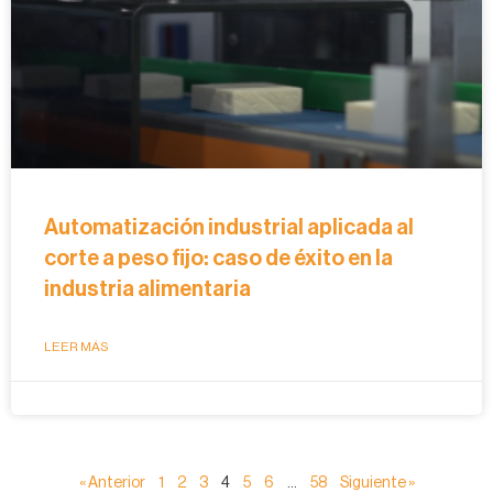
Automatización industrial aplicada al
corte a peso fijo: caso de éxito en la
industria alimentaria
LEER MÁS
« Anterior
1
2
3
4
5
6
…
58
Siguiente »