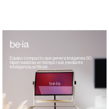
be·ia
Equipo compacto que genera imágenes 5D
hiperrealistas en tiempo real, mediante
inteligencia artificial.