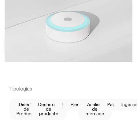
Tipologías
Diseño
Desarrollo
UX
Electrónica
Análisis
Packaging
Ingenie
de
de
de
Producto
producto
mercado