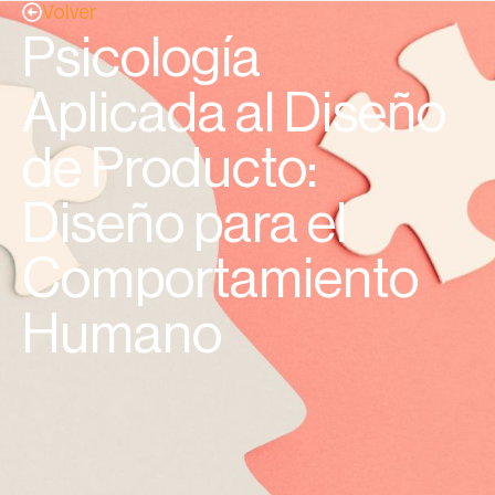
Volver
Psicología
Aplicada al Diseño
de Producto:
Diseño para el
Comportamiento
Humano