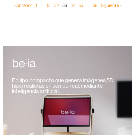
« Anterior
1
…
51
52
53
54
55
…
58
Siguiente »
be·ia
Equipo compacto que genera imágenes 5D
hiperrealistas en tiempo real, mediante
inteligencia artificial.