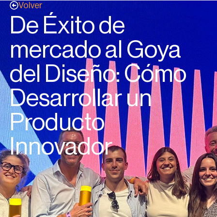
Volver
De Éxito de
mercado al Goya
del Diseño: Cómo
Desarrollar un
Producto
Innovador