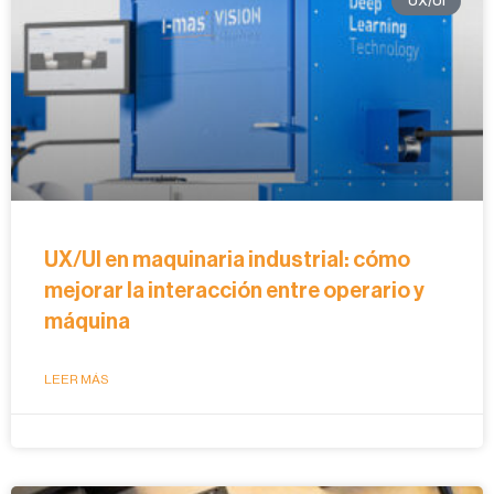
UX/UI
UX/UI en maquinaria industrial: cómo
mejorar la interacción entre operario y
máquina
LEER MÁS