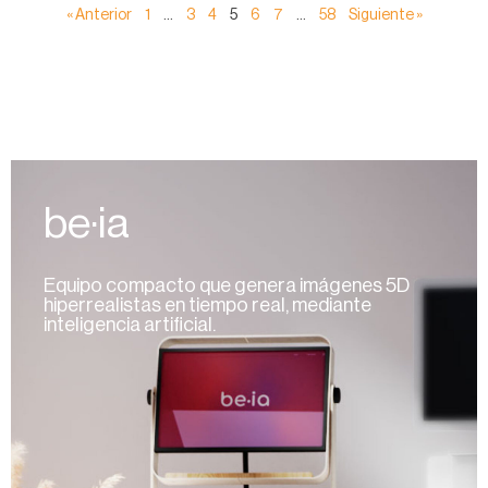
« Anterior
1
…
3
4
5
6
7
…
58
Siguiente »
be·ia
Equipo compacto que genera imágenes 5D
hiperrealistas en tiempo real, mediante
inteligencia artificial.