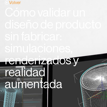
Volver
Cómo validar un
diseño de producto
sin fabricar:
simulaciones,
renderizados y
realidad
aumentada