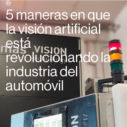
Volver
5 maneras en que
la visión artificial
está
revolucionando la
industria del
automóvil