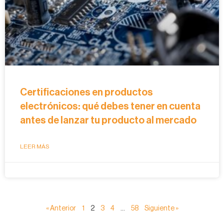
Certificaciones en productos
electrónicos: qué debes tener en cuenta
antes de lanzar tu producto al mercado
LEER MÁS
« Anterior
1
2
3
4
…
58
Siguiente »