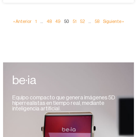
« Anterior
1
…
48
49
50
51
52
…
58
Siguiente »
be·ia
Equipo compacto que genera imágenes 5D
hiperrealistas en tiempo real, mediante
inteligencia artificial.