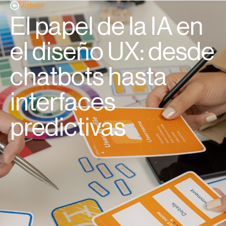
Volver
El papel de la IA en
el diseño UX: desde
chatbots hasta
interfaces
predictivas