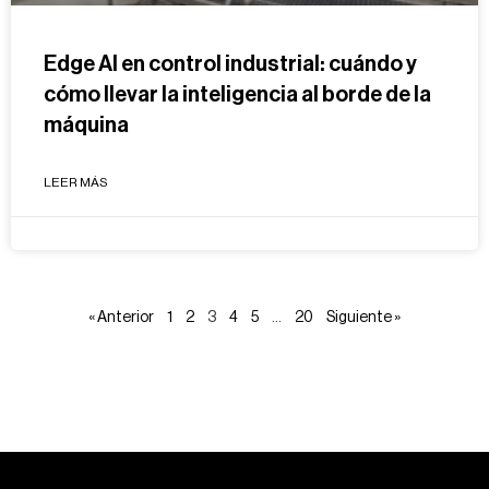
Edge AI en control industrial: cuándo y
cómo llevar la inteligencia al borde de la
máquina
LEER MÁS
« Anterior
1
2
3
4
5
…
20
Siguiente »